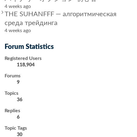
4 weeks ago
THE SUHANFFF — алгоритмическая
среда трейдинга
4 weeks ago
Forum Statistics
Registered Users
118,904
Forums
9
Topics
36
Replies
6
Topic Tags
30