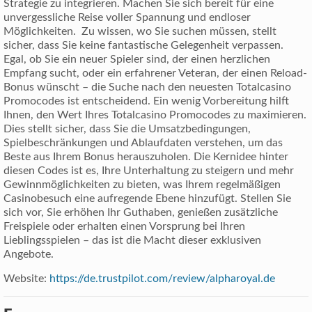
Strategie zu integrieren. Machen Sie sich bereit für eine
unvergessliche Reise voller Spannung und endloser
Möglichkeiten. Zu wissen, wo Sie suchen müssen, stellt
sicher, dass Sie keine fantastische Gelegenheit verpassen.
Egal, ob Sie ein neuer Spieler sind, der einen herzlichen
Empfang sucht, oder ein erfahrener Veteran, der einen Reload-
Bonus wünscht – die Suche nach den neuesten Totalcasino
Promocodes ist entscheidend. Ein wenig Vorbereitung hilft
Ihnen, den Wert Ihres Totalcasino Promocodes zu maximieren.
Dies stellt sicher, dass Sie die Umsatzbedingungen,
Spielbeschränkungen und Ablaufdaten verstehen, um das
Beste aus Ihrem Bonus herauszuholen. Die Kernidee hinter
diesen Codes ist es, Ihre Unterhaltung zu steigern und mehr
Gewinnmöglichkeiten zu bieten, was Ihrem regelmäßigen
Casinobesuch eine aufregende Ebene hinzufügt. Stellen Sie
sich vor, Sie erhöhen Ihr Guthaben, genießen zusätzliche
Freispiele oder erhalten einen Vorsprung bei Ihren
Lieblingsspielen – das ist die Macht dieser exklusiven
Angebote.
Website:
https://de.trustpilot.com/review/alpharoyal.de