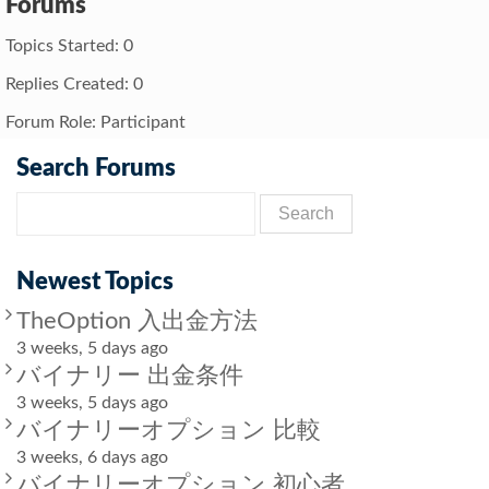
Forums
Topics Started: 0
Replies Created: 0
Forum Role: Participant
Search Forums
Newest Topics
TheOption 入出金方法
3 weeks, 5 days ago
バイナリー 出金条件
3 weeks, 5 days ago
バイナリーオプション 比較
3 weeks, 6 days ago
バイナリーオプション 初心者