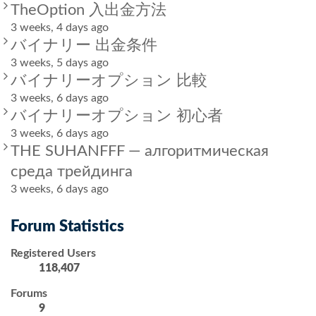
TheOption 入出金方法
3 weeks, 4 days ago
バイナリー 出金条件
3 weeks, 5 days ago
バイナリーオプション 比較
3 weeks, 6 days ago
バイナリーオプション 初心者
3 weeks, 6 days ago
THE SUHANFFF — алгоритмическая
среда трейдинга
3 weeks, 6 days ago
Forum Statistics
Registered Users
118,407
Forums
9