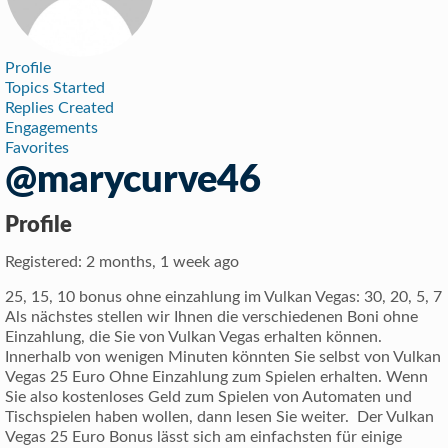
Profile
Topics Started
Replies Created
Engagements
Favorites
@marycurve46
Profile
Registered: 2 months, 1 week ago
25, 15, 10 bonus ohne einzahlung im Vulkan Vegas: 30, 20, 5, 7
Als nächstes stellen wir Ihnen die verschiedenen Boni ohne
Einzahlung, die Sie von Vulkan Vegas erhalten können.
Innerhalb von wenigen Minuten könnten Sie selbst von Vulkan
Vegas 25 Euro Ohne Einzahlung zum Spielen erhalten. Wenn
Sie also kostenloses Geld zum Spielen von Automaten und
Tischspielen haben wollen, dann lesen Sie weiter. Der Vulkan
Vegas 25 Euro Bonus lässt sich am einfachsten für einige