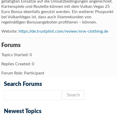
getätigten Einsätze auf die Umsatzbedingungen angerechnet.
Kartenspiele und Roulette können mit dem Vulkan Vegas 25
Euro Bonus ebenfalls genutzt werden. Ein weiterer Pluspunkt
bei VulkanVegas ist, dass auch Stammkunden von
regelmäßigen Bonusangeboten profitieren – können.
Website:
https://de.trustpilot.com/review/nrw-clothing.de
Forums
Topics Started: 0
Replies Created: 0
Forum Role: Participant
Search Forums
Newest Topics