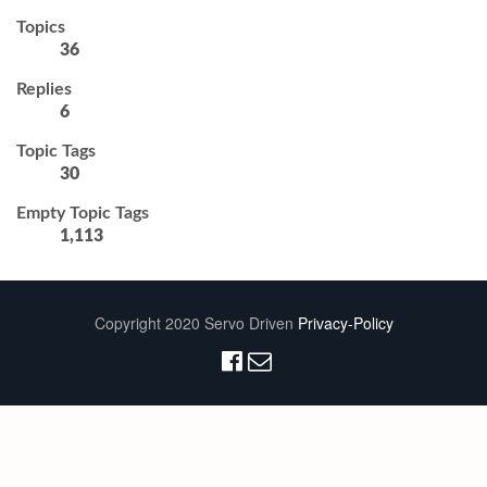
Topics
36
Replies
6
Topic Tags
30
Empty Topic Tags
1,113
Copyright 2020 Servo Driven
Privacy-Policy