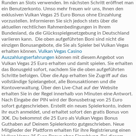
Runden an Slots verwenden. Im nächsten Schritt eröffnet man
ein Benutzerkonto. Umso mehr freuen wir uns, Ihnen den
exklusiven Vulkan Vegas 25 Euro Bonus ohne Einzahlung
vorzustellen. Informieren Sie sich jedoch stets über die
aktuellen rechtlichen Rahmenbedingungen in Ihrem
Bundesland, da die Glücksspielgesetzgebung in Deutschland
variieren kann. Die oben aufgeführten Boni sind nicht die
einzigen Bonusangebote, die Sie als Spieler bei Vulkan Vegas
erhalten können.
Vulkan Vegas Casino
Auszahlungserfahrungen
können mit diesem Angebot von
Vulkan Vegas 25 Euro erhalten und damit spielen. Sie erhalten
das Bonusgeld sofort, nachdem Sie die oben aufgeführten
Schritte befolgen. Über die App erhalten Sie Zugriff auf das
vollständige Spielangebot, alle Bonusaktionen und die
Kontoverwaltung. Über den Live-Chat auf der Website
erhalten Sie in der Regel innerhalb von Minuten eine Antwort.
Nach Eingabe der PIN wird der Bonusbetrag von 25 Euro
sofort gutgeschrieben. Erstellt ein neues Spielerkonto, indem
ihr euch anmeldet, und erhaltet sofort den gratis Bonus von
30€. Du bekommst die 25 Euro als Vulkan Vegas Bonus
Guthaben auf Deinem Spielerkonto gutgeschrieben. Neue
Mitglieder der Plattform erhalten für ihre Registrierung einen