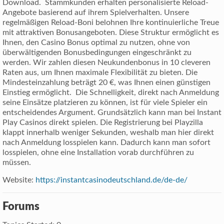
Download. Stammkunden erhalten personalisierte Reload-
Angebote basierend auf ihrem Spielverhalten. Unsere
regelmäßigen Reload-Boni belohnen Ihre kontinuierliche Treue
mit attraktiven Bonusangeboten. Diese Struktur ermöglicht es
Ihnen, den Casino Bonus optimal zu nutzen, ohne von
überwältigenden Bonusbedingungen eingeschränkt zu
werden. Wir zahlen diesen Neukundenbonus in 10 cleveren
Raten aus, um Ihnen maximale Flexibilität zu bieten. Die
Mindesteinzahlung beträgt 20 €, was Ihnen einen günstigen
Einstieg ermöglicht. Die Schnelligkeit, direkt nach Anmeldung
seine Einsätze platzieren zu können, ist für viele Spieler ein
entscheidendes Argument. Grundsätzlich kann man bei Instant
Play Casinos direkt spielen. Die Registrierung bei Playzilla
klappt innerhalb weniger Sekunden, weshalb man hier direkt
nach Anmeldung losspielen kann. Dadurch kann man sofort
losspielen, ohne eine Installation vorab durchführen zu
müssen.
Website:
https://instantcasinodeutschland.de/de-de/
Forums