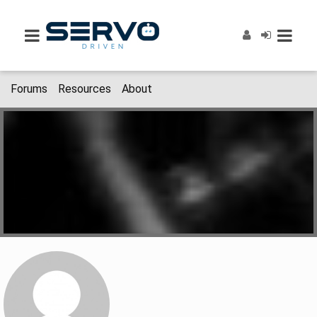
Forums
Resources
About