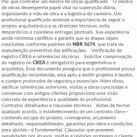
Por que contratar um mestre de obras qualificado O mestre
de obras desempenha papel vital na supervisão diária,
organizando a mão de obra e a logística do canteiro. Um
profissional qualificado entende a importância de seguir o
projeto arquitetônico e as diretrizes técnicas, evita
desperdícios e coordena entregas pontuais. Sua experiência
ainda minimiza conflitos e garante que as etapas sejam
concluídas conforme padrões da
NBR 5674
, que trata da
manutenção preventiva das edificações. Verificação de
registro CREA e referências técnicas Solicitar comprovação
do registro no
CREA
é obrigatório para engenheiros e
arquitetos. Esse documento assegura que o profissional possui
qualificação reconhecida, está apto a emitir projetos e laudos,
e cumpre protocolos de segurança essenciais. Além disso,
verificar referências anteriores, visitas a obras concluídas e
conversar com antigos clientes proporciona uma visão
concreta da experiência e qualidade do profissional.
Contratos detalhados e cláusulas técnicas Antes de fechar
qualquer acordo, o estabelecimento de um contrato claro—
contendo escopo do projeto, cronograma, orçamento
detalhado, responsabilidades, garantias pós-obra e condições
para ajustes—é fundamental. Cláusulas que preveem
penalidades por atrasos, multas e revisões protegem o cliente