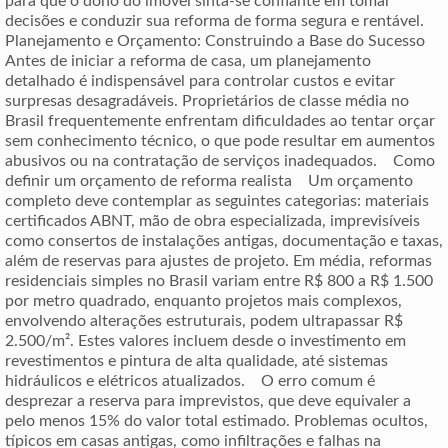
para que o dono do imóvel sinta-se confiante em tomar
decisões e conduzir sua reforma de forma segura e rentável.
Planejamento e Orçamento: Construindo a Base do Sucesso
Antes de iniciar a reforma de casa, um planejamento
detalhado é indispensável para controlar custos e evitar
surpresas desagradáveis. Proprietários de classe média no
Brasil frequentemente enfrentam dificuldades ao tentar orçar
sem conhecimento técnico, o que pode resultar em aumentos
abusivos ou na contratação de serviços inadequados. Como
definir um orçamento de reforma realista Um orçamento
completo deve contemplar as seguintes categorias: materiais
certificados ABNT, mão de obra especializada, imprevisíveis
como consertos de instalações antigas, documentação e taxas,
além de reservas para ajustes de projeto. Em média, reformas
residenciais simples no Brasil variam entre R$ 800 a R$ 1.500
por metro quadrado, enquanto projetos mais complexos,
envolvendo alterações estruturais, podem ultrapassar R$
2.500/m². Estes valores incluem desde o investimento em
revestimentos e pintura de alta qualidade, até sistemas
hidráulicos e elétricos atualizados. O erro comum é
desprezar a reserva para imprevistos, que deve equivaler a
pelo menos 15% do valor total estimado. Problemas ocultos,
típicos em casas antigas, como infiltrações e falhas na