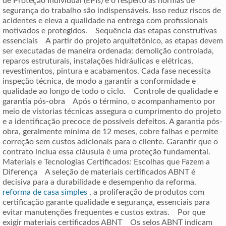
de Proteção Individual (EPIs) e o respeito às normas de
segurança do trabalho são indispensáveis. Isso reduz riscos de
acidentes e eleva a qualidade na entrega com profissionais
motivados e protegidos. Sequência das etapas construtivas
essenciais A partir do projeto arquitetônico, as etapas devem
ser executadas de maneira ordenada: demolição controlada,
reparos estruturais, instalações hidráulicas e elétricas,
revestimentos, pintura e acabamentos. Cada fase necessita
inspeção técnica, de modo a garantir a conformidade e
qualidade ao longo de todo o ciclo. Controle de qualidade e
garantia pós-obra Após o término, o acompanhamento por
meio de vistorias técnicas assegura o cumprimento do projeto
e a identificação precoce de possíveis defeitos. A garantia pós-
obra, geralmente mínima de 12 meses, cobre falhas e permite
correção sem custos adicionais para o cliente. Garantir que o
contrato inclua essa cláusula é uma proteção fundamental.
Materiais e Tecnologias Certificados: Escolhas que Fazem a
Diferença A seleção de materiais certificados ABNT é
decisiva para a durabilidade e desempenho da reforma.
reforma de casa simples
, a proliferação de produtos com
certificação garante qualidade e segurança, essenciais para
evitar manutenções frequentes e custos extras. Por que
exigir materiais certificados ABNT Os selos ABNT indicam