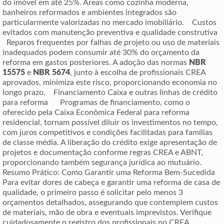
do imóvel em até 25%. Áreas como cozinha moderna,
banheiros reformados e ambientes integrados são
particularmente valorizadas no mercado imobiliário. Custos
evitados com manutenção preventiva e qualidade construtiva
Reparos frequentes por falhas de projeto ou uso de materiais
inadequados podem consumir até 30% do orçamento da
reforma em gastos posteriores. A adoção das normas
NBR
15575
e
NBR 5674
, junto à escolha de profissionais CREA
aprovados, minimiza este risco, proporcionando economia no
longo prazo. Financiamento Caixa e outras linhas de crédito
para reforma Programas de financiamento, como o
oferecido pela Caixa Econômica Federal para reforma
residencial, tornam possível diluir os investimentos no tempo,
com juros competitivos e condições facilitadas para famílias
de classe média. A liberação do crédito exige apresentação de
projetos e documentação conforme regras CREA e ABNT,
proporcionando também segurança jurídica ao mutuário.
Resumo Prático: Como Garantir uma Reforma Bem-Sucedida
Para evitar dores de cabeça e garantir uma reforma de casa de
qualidade, o primeiro passo é solicitar pelo menos 3
orçamentos detalhados, assegurando que contemplem custos
de materiais, mão de obra e eventuais imprevistos. Verifique
cuidadosamente o registro dos profissionais no CREA,