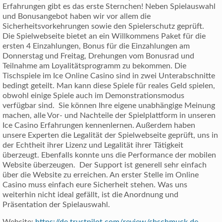
Erfahrungen gibt es das erste Sternchen! Neben Spielauswahl
und Bonusangebot haben wir vor allem die
Sicherheitsvorkehrungen sowie den Spielerschutz geprüft.
Die Spielwebseite bietet an ein Willkommens Paket für die
ersten 4 Einzahlungen, Bonus für die Einzahlungen am
Donnerstag und Freitag, Drehungen vom Bonusrad und
Teilnahme am Loyalitätsprogramm zu bekommen. Die
Tischspiele im Ice Online Casino sind in zwei Unterabschnitte
bedingt geteilt. Man kann diese Spiele für reales Geld spielen,
obwohl einige Spiele auch im Demonstrationsmodus
verfügbar sind. Sie können Ihre eigene unabhängige Meinung
machen, alle Vor- und Nachteile der Spielplattform in unseren
Ice Casino Erfahrungen kennenlernen. Außerdem haben
unsere Experten die Legalität der Spielwebseite geprüft, uns in
der Echtheit ihrer Lizenz und Legalität ihrer Tätigkeit
überzeugt. Ebenfalls konnte uns die Performance der mobilen
Website überzeugen. Der Support ist generell sehr einfach
über die Website zu erreichen. An erster Stelle im Online
Casino muss einfach eure Sicherheit stehen. Was uns
weiterhin nicht ideal gefällt, ist die Anordnung und
Präsentation der Spielauswahl.
Website:
https://de.trustpilot.com/review/shschmuck.de