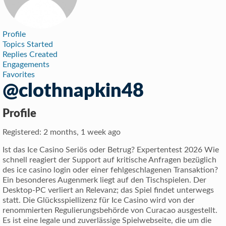
Profile
Topics Started
Replies Created
Engagements
Favorites
@clothnapkin48
Profile
Registered: 2 months, 1 week ago
Ist das Ice Casino Seriös oder Betrug? Expertentest 2026 Wie
schnell reagiert der Support auf kritische Anfragen bezüglich
des ice casino login oder einer fehlgeschlagenen Transaktion?
Ein besonderes Augenmerk liegt auf den Tischspielen. Der
Desktop-PC verliert an Relevanz; das Spiel findet unterwegs
statt. Die Glücksspiellizenz für Ice Casino wird von der
renommierten Regulierungsbehörde von Curacao ausgestellt.
Es ist eine legale und zuverlässige Spielwebseite, die um die