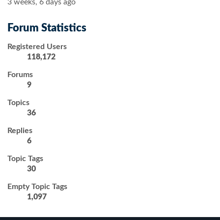
3 weeks, 6 days ago
Forum Statistics
Registered Users
118,172
Forums
9
Topics
36
Replies
6
Topic Tags
30
Empty Topic Tags
1,097