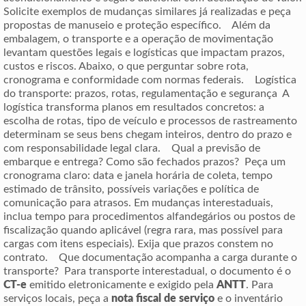
Solicite exemplos de mudanças similares já realizadas e peça
propostas de manuseio e proteção específico. Além da
embalagem, o transporte e a operação de movimentação
levantam questões legais e logísticas que impactam prazos,
custos e riscos. Abaixo, o que perguntar sobre rota,
cronograma e conformidade com normas federais. Logística
do transporte: prazos, rotas, regulamentação e segurança A
logística transforma planos em resultados concretos: a
escolha de rotas, tipo de veículo e processos de rastreamento
determinam se seus bens chegam inteiros, dentro do prazo e
com responsabilidade legal clara. Qual a previsão de
embarque e entrega? Como são fechados prazos? Peça um
cronograma claro: data e janela horária de coleta, tempo
estimado de trânsito, possíveis variações e política de
comunicação para atrasos. Em mudanças interestaduais,
inclua tempo para procedimentos alfandegários ou postos de
fiscalização quando aplicável (regra rara, mas possível para
cargas com itens especiais). Exija que prazos constem no
contrato. Que documentação acompanha a carga durante o
transporte? Para transporte interestadual, o documento é o
CT-e
emitido eletronicamente e exigido pela
ANTT
. Para
serviços locais, peça a
nota fiscal de serviço
e o inventário