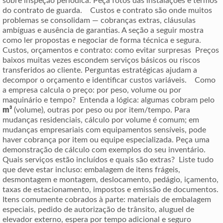
sobre inspeção periódica. Peça fotos das instalações e termos
do contrato de guarda. Custos e contrato são onde muitos
problemas se consolidam — cobranças extras, cláusulas
ambíguas e ausência de garantias. A seção a seguir mostra
como ler propostas e negociar de forma técnica e segura.
Custos, orçamentos e contrato: como evitar surpresas Preços
baixos muitas vezes escondem serviços básicos ou riscos
transferidos ao cliente. Perguntas estratégicas ajudam a
decompor o orçamento e identificar custos variáveis. Como
a empresa calcula o preço: por peso, volume ou por
maquinário e tempo? Entenda a lógica: algumas cobram pelo
m³
(volume), outras por peso ou por item/tempo. Para
mudanças residenciais, cálculo por volume é comum; em
mudanças empresariais com equipamentos sensíveis, pode
haver cobrança por item ou equipe especializada. Peça uma
demonstração de cálculo com exemplos do seu inventário.
Quais serviços estão incluídos e quais são extras? Liste tudo
que deve estar incluso: embalagem de itens frágeis,
desmontagem e montagem, deslocamento, pedágio, içamento,
taxas de estacionamento, impostos e emissão de documentos.
Itens comumente cobrados à parte: materiais de embalagem
especiais, pedido de autorização de trânsito, aluguel de
elevador externo, espera por tempo adicional e seguro