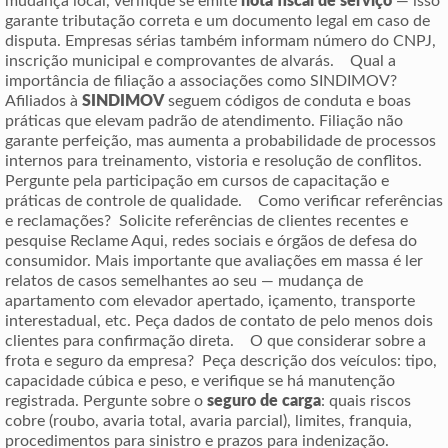
mudança local, verifique se emite
nota fiscal de serviço
— isso
garante tributação correta e um documento legal em caso de
disputa. Empresas sérias também informam número do CNPJ,
inscrição municipal e comprovantes de alvarás. Qual a
importância de filiação a associações como SINDIMOV?
Afiliados à
SINDIMOV
seguem códigos de conduta e boas
práticas que elevam padrão de atendimento. Filiação não
garante perfeição, mas aumenta a probabilidade de processos
internos para treinamento, vistoria e resolução de conflitos.
Pergunte pela participação em cursos de capacitação e
práticas de controle de qualidade. Como verificar referências
e reclamações? Solicite referências de clientes recentes e
pesquise Reclame Aqui, redes sociais e órgãos de defesa do
consumidor. Mais importante que avaliações em massa é ler
relatos de casos semelhantes ao seu — mudança de
apartamento com elevador apertado, içamento, transporte
interestadual, etc. Peça dados de contato de pelo menos dois
clientes para confirmação direta. O que considerar sobre a
frota e seguro da empresa? Peça descrição dos veículos: tipo,
capacidade cúbica e peso, e verifique se há manutenção
registrada. Pergunte sobre o
seguro de carga
: quais riscos
cobre (roubo, avaria total, avaria parcial), limites, franquia,
procedimentos para sinistro e prazos para indenização.