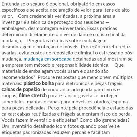
Entenda se o seguro é opcional, obrigatório em casos
específicos e se aceita declaração de valor para itens de alto
valor. Com credenciais verificadas, a próxima área a
investigar é a técnica de proteção dos seus bens —
embalagem, desmontagem e inventário. Essas práticas
determinam diretamente o nível de dano e o custo final da
mudança. Perguntas técnicas sobre embalagem,
desmontagem e proteção de móveis Proteção correta reduz
avarias, evita custos de reposição e diminui o estresse no pós-
mudança.
mudança em sorocaba
detalhadas aqui mostram se
a empresa tem método e responsabilidade técnica. Que
materiais de embalagem vocês usam e quando são
recomendados? Procure respostas que mencionem múltiplos
materiais:
plástico bolha
para eletrônicos e peças frágeis,
caixas de papelão
de endurance adequada para livros e
roupas,
filme stretch
para estancar gavetas e proteger
superfícies, mantas e capas para móveis estofados, espuma
para peças delicadas. Pergunte pela procedência e estado das
caixas: caixas reutilizadas e frágeis aumentam risco de perda.
Vocês fazem inventário e etiquetas? Como são gerenciadas?
Um inventário detalhado (com fotos quando possível) e
etiquetas padronizadas reduzem perdas e facilitam