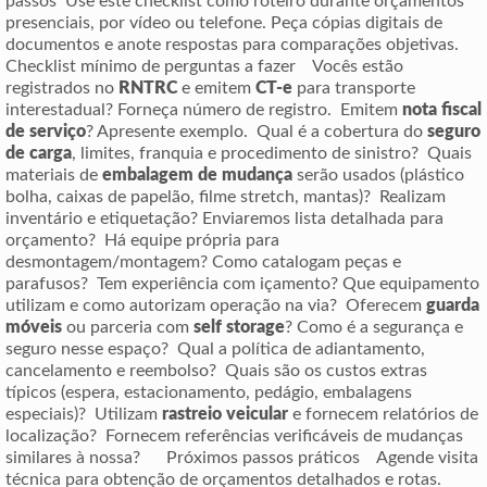
passos Use este checklist como roteiro durante orçamentos
presenciais, por vídeo ou telefone. Peça cópias digitais de
documentos e anote respostas para comparações objetivas.
Checklist mínimo de perguntas a fazer Vocês estão
registrados no
RNTRC
e emitem
CT-e
para transporte
interestadual? Forneça número de registro. Emitem
nota fiscal
de serviço
? Apresente exemplo. Qual é a cobertura do
seguro
de carga
, limites, franquia e procedimento de sinistro? Quais
materiais de
embalagem de mudança
serão usados (plástico
bolha, caixas de papelão, filme stretch, mantas)? Realizam
inventário e etiquetação? Enviaremos lista detalhada para
orçamento? Há equipe própria para
desmontagem/montagem? Como catalogam peças e
parafusos? Tem experiência com içamento? Que equipamento
utilizam e como autorizam operação na via? Oferecem
guarda
móveis
ou parceria com
self storage
? Como é a segurança e
seguro nesse espaço? Qual a política de adiantamento,
cancelamento e reembolso? Quais são os custos extras
típicos (espera, estacionamento, pedágio, embalagens
especiais)? Utilizam
rastreio veicular
e fornecem relatórios de
localização? Fornecem referências verificáveis de mudanças
similares à nossa? Próximos passos práticos Agende visita
técnica para obtenção de orçamentos detalhados e rotas.