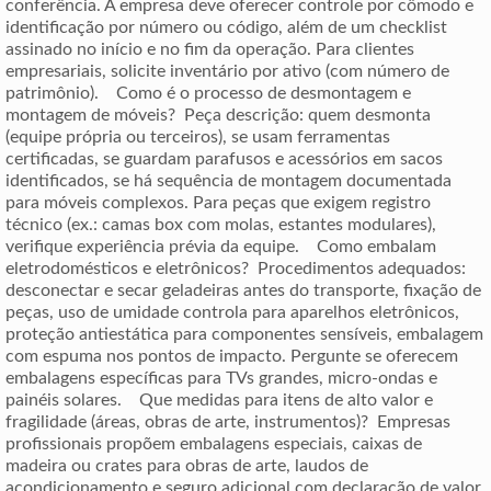
conferência. A empresa deve oferecer controle por cômodo e
identificação por número ou código, além de um checklist
assinado no início e no fim da operação. Para clientes
empresariais, solicite inventário por ativo (com número de
patrimônio). Como é o processo de desmontagem e
montagem de móveis? Peça descrição: quem desmonta
(equipe própria ou terceiros), se usam ferramentas
certificadas, se guardam parafusos e acessórios em sacos
identificados, se há sequência de montagem documentada
para móveis complexos. Para peças que exigem registro
técnico (ex.: camas box com molas, estantes modulares),
verifique experiência prévia da equipe. Como embalam
eletrodomésticos e eletrônicos? Procedimentos adequados:
desconectar e secar geladeiras antes do transporte, fixação de
peças, uso de umidade controla para aparelhos eletrônicos,
proteção antiestática para componentes sensíveis, embalagem
com espuma nos pontos de impacto. Pergunte se oferecem
embalagens específicas para TVs grandes, micro-ondas e
painéis solares. Que medidas para itens de alto valor e
fragilidade (áreas, obras de arte, instrumentos)? Empresas
profissionais propõem embalagens especiais, caixas de
madeira ou crates para obras de arte, laudos de
acondicionamento e seguro adicional com declaração de valor.