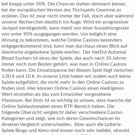
bei knapp unter 50%. Die Chancen stehen demnach besser,
bei der europäischen Version des Tischspiels Gewinne zu
erzielen. Das ist zwar nicht immer der Fall, stach aber während
unserer Recherchen deutlich ins Auge. Wird ein progressiver
Jackpot bereitgestellt, kann meist von einer Auszahlungsrate
von unter 95% ausgegangen werden. Um lediglich eine
Ahnung zu bekommen, welche Online Casinos besonders
entgegenkommend sind, kann man durchaus einen Blick auf
identische angebotene Spiele werfen. Der NetEnt Automat
Blood Suckers ist eines der Spiele, das auch nach 10 Jahren
immer noch zum Besten gehört, was man in Online Casinos
finden kann. Die Einsatzspanne bei diesem Spiel liegt zwischen
1,00 € und 10 €. In unserer Liste haben wir zudem auch keine
Spiele aufgeführt, die nicht mehr in den Online Casinos zu
finden sind. Hier können Online Casinos einen niedrigeren
Wert einstellen als das vom Entwickler vorgesehene
Maximum. Bei Slots ist es wichtig zu wissen, dass manche der
Online Spielautomaten einen RTP-Bereich haben. Die
folgende Übersicht vergleicht daher verschiedene Casino-
Kategorien und zeigt, wie sich deren Gewinnchancen im
direkten Vergleich unterscheiden. Aber auch die Lotterie-
Spiele Bingo und Keno sind immer noch sehr beliebt, obwohl