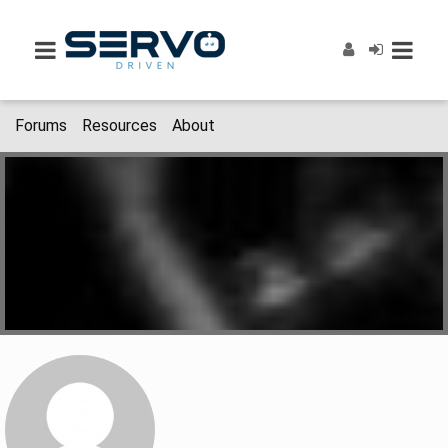
Forums
Resources
About