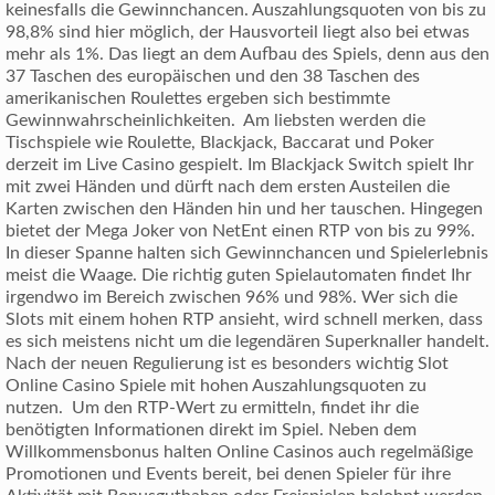
keinesfalls die Gewinnchancen. Auszahlungsquoten von bis zu
98,8% sind hier möglich, der Hausvorteil liegt also bei etwas
mehr als 1%. Das liegt an dem Aufbau des Spiels, denn aus den
37 Taschen des europäischen und den 38 Taschen des
amerikanischen Roulettes ergeben sich bestimmte
Gewinnwahrscheinlichkeiten. Am liebsten werden die
Tischspiele wie Roulette, Blackjack, Baccarat und Poker
derzeit im Live Casino gespielt. Im Blackjack Switch spielt Ihr
mit zwei Händen und dürft nach dem ersten Austeilen die
Karten zwischen den Händen hin und her tauschen. Hingegen
bietet der Mega Joker von NetEnt einen RTP von bis zu 99%.
In dieser Spanne halten sich Gewinnchancen und Spielerlebnis
meist die Waage. Die richtig guten Spielautomaten findet Ihr
irgendwo im Bereich zwischen 96% und 98%. Wer sich die
Slots mit einem hohen RTP ansieht, wird schnell merken, dass
es sich meistens nicht um die legendären Superknaller handelt.
Nach der neuen Regulierung ist es besonders wichtig Slot
Online Casino Spiele mit hohen Auszahlungsquoten zu
nutzen. Um den RTP-Wert zu ermitteln, findet ihr die
benötigten Informationen direkt im Spiel. Neben dem
Willkommensbonus halten Online Casinos auch regelmäßige
Promotionen und Events bereit, bei denen Spieler für ihre