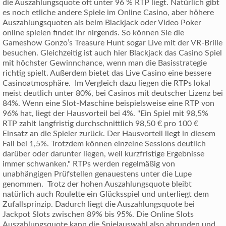
die Auszahlungsquote oft unter 96 % RTP liegt. Natürlich gibt
es noch etliche andere Spiele im Online Casino, aber höhere
Auszahlungsquoten als beim Blackjack oder Video Poker
online spielen findet Ihr nirgends. So können Sie die
Gameshow Gonzo’s Treasure Hunt sogar Live mit der VR-Brille
besuchen. Gleichzeitig ist auch hier Blackjack das Casino Spiel
mit höchster Gewinnchance, wenn man die Basisstrategie
richtig spielt. Außerdem bietet das Live Casino eine bessere
Casinoatmosphäre. Im Vergleich dazu liegen die RTPs lokal
meist deutlich unter 80%, bei Casinos mit deutscher Lizenz bei
84%. Wenn eine Slot-Maschine beispielsweise eine RTP von
96% hat, liegt der Hausvorteil bei 4%. "Ein Spiel mit 98,5%
RTP zahlt langfristig durchschnittlich 98,50 € pro 100 €
Einsatz an die Spieler zurück. Der Hausvorteil liegt in diesem
Fall bei 1,5%. Trotzdem können einzelne Sessions deutlich
darüber oder darunter liegen, weil kurzfristige Ergebnisse
immer schwanken." RTPs werden regelmäßig von
unabhängigen Prüfstellen genauestens unter die Lupe
genommen. Trotz der hohen Auszahlungsquote bleibt
natürlich auch Roulette ein Glücksspiel und unterliegt dem
Zufallsprinzip. Dadurch liegt die Auszahlungsquote bei
Jackpot Slots zwischen 89% bis 95%. Die Online Slots
Auszahlungsquоte kann die Spielauswahl also abrunden und