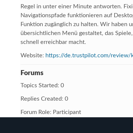
Regel in unter einer Minute antworten. Fi
Navigationspfade funktionieren auf Deskto
Funktion zugänglich zu halten. Wir haben 
übersichtlichen Menü gestaltet, das Spiel
schnell erreichbar macht.
Website:
https://de.trustpilot.com/review
Forums
Topics Started: 0
Replies Created: 0
Forum Role: Participant