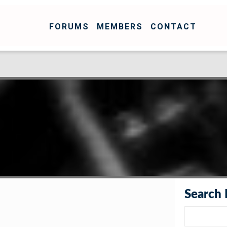
FORUMS
MEMBERS
CONTACT
Search