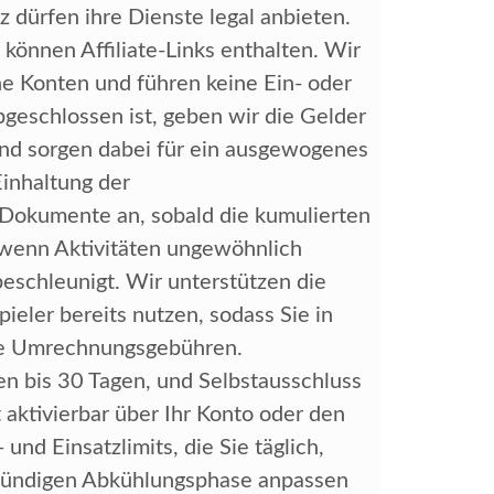
z dürfen ihre Dienste legal anbieten.
können Affiliate-Links enthalten. Wir
ine Konten und führen keine Ein- oder
geschlossen ist, geben wir die Gelder
und sorgen dabei für ein ausgewogenes
inhaltung der
Dokumente an, sobald die kumulierten
wenn Aktivitäten ungewöhnlich
eschleunigt. Wir unterstützen die
ieler bereits nutzen, sodass Sie in
ne Umrechnungsgebühren.
n bis 30 Tagen, und Selbstausschluss
 aktivierbar über Ihr Konto oder den
und Einsatzlimits, die Sie täglich,
stündigen Abkühlungsphase anpassen