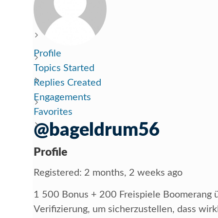
Profile
Topics Started
Replies Created
Engagements
Favorites
@bageldrum56
Profile
Registered: 2 months, 2 weeks ago
1 500 Bonus + 200 Freispiele Boomerang üb
Verifizierung, um sicherzustellen, dass wirk