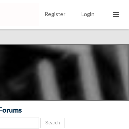
Register
Login
 Forums