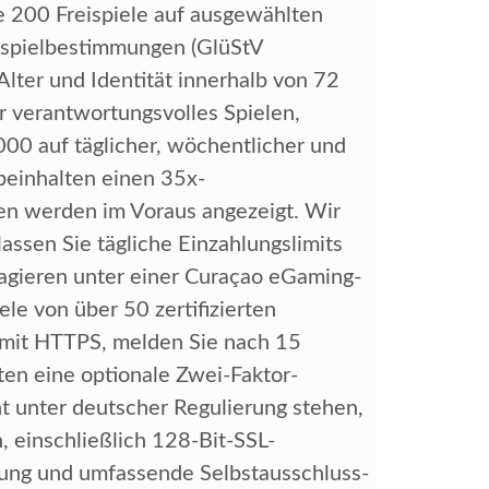
 200 Freispiele auf ausgewählten
sspielbestimmungen (GlüStV
 Alter und Identität innerhalb von 72
ür verantwortungsvolles Spielen,
000 auf täglicher, wöchentlicher und
beinhalten einen 35x-
n werden im Voraus angezeigt. Wir
assen Sie tägliche Einzahlungslimits
agieren unter einer Curaçao eGaming-
le von über 50 zertifizierten
 mit HTTPS, melden Sie nach 15
ten eine optionale Zwei-Faktor-
t unter deutscher Regulierung stehen,
n, einschließlich 128-Bit-SSL-
rung und umfassende Selbstausschluss-