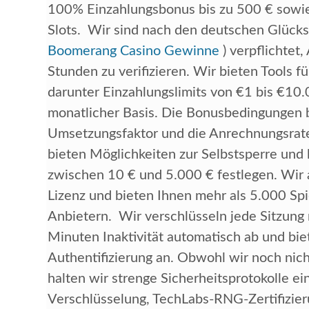
100% Einzahlungsbonus bis zu 500 € sowie
Slots. Wir sind nach den deutschen Glück
Boomerang Casino Gewinne
) verpflichtet,
Stunden zu verifizieren. Wir bieten Tools f
darunter Einzahlungslimits von €1 bis €10.
monatlicher Basis. Die Bonusbedingungen 
Umsetzungsfaktor und die Anrechnungsrate
bieten Möglichkeiten zur Selbstsperre und l
zwischen 10 € und 5.000 € festlegen. Wir 
Lizenz und bieten Ihnen mehr als 5.000 Spie
Anbietern. Wir verschlüsseln jede Sitzung
Minuten Inaktivität automatisch ab und bie
Authentifizierung an. Obwohl wir noch nich
halten wir strenge Sicherheitsprotokolle ei
Verschlüsselung, TechLabs-RNG-Zertifizie